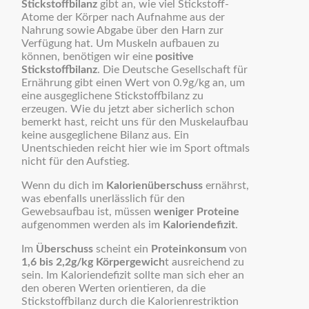
Stickstoffbilanz
gibt an, wie viel Stickstoff-
Atome der Körper nach Aufnahme aus der
Nahrung sowie Abgabe über den Harn zur
Verfügung hat. Um Muskeln aufbauen zu
können, benötigen wir eine
positive
Stickstoffbilanz
. Die Deutsche Gesellschaft für
Ernährung gibt einen Wert von 0.9g/kg an, um
eine ausgeglichene Stickstoffbilanz zu
erzeugen. Wie du jetzt aber sicherlich schon
bemerkt hast, reicht uns für den Muskelaufbau
keine ausgeglichene Bilanz aus. Ein
Unentschieden reicht hier wie im Sport oftmals
nicht für den Aufstieg.
Wenn du dich im
Kalorienüberschuss
ernährst,
was ebenfalls unerlässlich für den
Gewebsaufbau ist, müssen
weniger Proteine
aufgenommen werden als im
Kaloriendefizit
.
Im
Überschuss
scheint ein
Proteinkonsum
von
1,6 bis 2,2g/kg Körpergewich
t ausreichend zu
sein. Im Kaloriendefizit sollte man sich eher an
den oberen Werten orientieren, da die
Stickstoffbilanz durch die Kalorienrestriktion