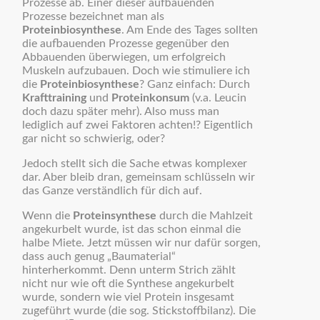
Prozesse ab. Einer dieser aufbauenden
Prozesse bezeichnet man als
Proteinbiosynthese
. Am Ende des Tages sollten
die aufbauenden Prozesse gegenüber den
Abbauenden überwiegen, um erfolgreich
Muskeln aufzubauen. Doch wie stimuliere ich
die
Proteinbiosynthese
? Ganz einfach: Durch
Krafttraining
und
Proteinkonsum
(v.a. Leucin
doch dazu später mehr). Also muss man
lediglich auf zwei Faktoren achten!? Eigentlich
gar nicht so schwierig, oder?
Jedoch stellt sich die Sache etwas komplexer
dar. Aber bleib dran, gemeinsam schlüsseln wir
das Ganze verständlich für dich auf.
Wenn die
Proteinsynthese
durch die Mahlzeit
angekurbelt wurde, ist das schon einmal die
halbe Miete. Jetzt müssen wir nur dafür sorgen,
dass auch genug „Baumaterial“
hinterherkommt. Denn unterm Strich zählt
nicht nur wie oft die Synthese angekurbelt
wurde, sondern wie viel Protein insgesamt
zugeführt wurde (die sog. Stickstoffbilanz). Die