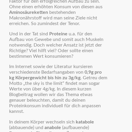
Faktor für den erfolgreichen Aufbau zu sein.
Ohne einen erhöhten Konsum von diesen aus
Aminosäureketten
bestehenden
Makronährstoff wird man seine Ziele nicht
erreichen. So zumindest der Tenor.
Und in der Tat sind
Proteine
u.a. für den
Aufbau von Gewebe und somit auch Muskeln
notwendig. Doch welcher Ansatz ist jetzt der
Richtige? Viel hilft viel? Oder sollte einen
bestimmen Wert konsumieren?
Im Internet sowie der Literatur kursieren
verschiedenste Bedarfsangaben von
0,9g pro
kg Körpergewicht bis hin zu 3g/kg
. Getreu dem
Motto „the sky is the limit“ findet man sogar
Werte von über 4g/kg. In diesem kurzen
Blogbeitrag wollen wir das Thema etwas
genauer beleuchten, damit du deinen
Proteinkonsum individuell für dich anpassen
kannst.
In deinem Körper wechseln sich
katabole
(abbauende) und
anabole
(aufbauende)