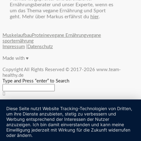
Ernährungsberater und unser Experte, wenn es
um das Thema vegane Ernährung und Sport
geht. Mehr über Markus erfährst du
hier
.
Muskelaufbau
Proteine
vegane Ernährung
vegane
sporternährung
Impressum
|
Datenschutz
Made with ♥
Copyright All Rights Reserved © 2017-2026 www.team-
healthy.de
Type and Press “enter” to Search
Diese Seite nutzt Website Tracking-Technologien von Dritten,
um ihre Dienste anzubieten, stetig zu verbessern und
Werbung entsprechend der Interessen der Nutzer
anzuzeigen. Ich bin damit einverstanden und kann meine
Einwilligung jederzeit mit Wirkung für die Zukunft widerrufen
oder ändern.