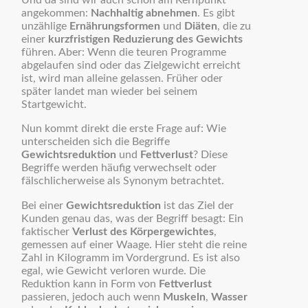
Und da sind wir auch schon am Kernpunkt
angekommen:
Nachhaltig abnehmen
. Es gibt
unzählige
Ernährungsformen
und
Diäten
, die zu
einer
kurzfristigen Reduzierung des Gewichts
führen. Aber: Wenn die teuren Programme
abgelaufen sind oder das Zielgewicht erreicht
ist, wird man alleine gelassen. Früher oder
später landet man wieder bei seinem
Startgewicht.
Nun kommt direkt die erste Frage auf: Wie
unterscheiden sich die Begriffe
Gewichtsreduktion
und
Fettverlust
? Diese
Begriffe werden häufig verwechselt oder
fälschlicherweise als Synonym betrachtet.
Bei einer
Gewichtsreduktion
ist das Ziel der
Kunden genau das, was der Begriff besagt: Ein
faktischer
Verlust des Körpergewichtes
,
gemessen auf einer Waage. Hier steht die reine
Zahl in Kilogramm im Vordergrund. Es ist also
egal, wie Gewicht verloren wurde. Die
Reduktion kann in Form von
Fettverlust
passieren, jedoch auch wenn
Muskeln
,
Wasser